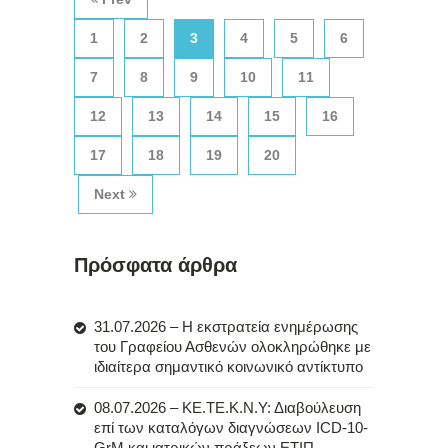
1
2
3
4
5
6
7
8
9
10
11
12
13
14
15
16
17
18
19
20
Next
Πρόσφατα άρθρα
31.07.2026 – Η εκστρατεία ενημέρωσης
του Γραφείου Ασθενών ολοκληρώθηκε με
ιδιαίτερα σημαντικό κοινωνικό αντίκτυπο
08.07.2026 – ΚΕ.ΤΕ.Κ.Ν.Υ: Διαβούλευση
επί των καταλόγων διαγνώσεων ICD-10-
GrM και ιατρικών πράξεων ΕΤΙΠ