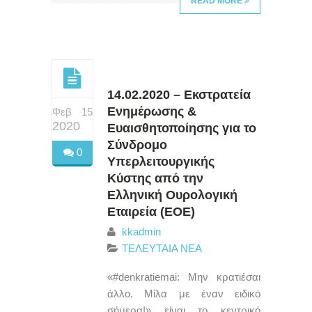
READ MORE
14.02.2020 – Εκστρατεία
Ενημέρωσης &
Φεβ 15
2020
Ευαισθητοποίησης για το
Σύνδρομο
0
Υπερλειτουργικής
Κύστης από την
Ελληνική Ουρολογική
Εταιρεία (ΕΟΕ)
kkadmin
ΤΕΛΕΥΤΑΙΑ ΝΕΑ
«#denkratiemai: Μην κρατιέσαι
άλλο. Μίλα με έναν ειδικό
σήμερα!» είναι το κεντρικό