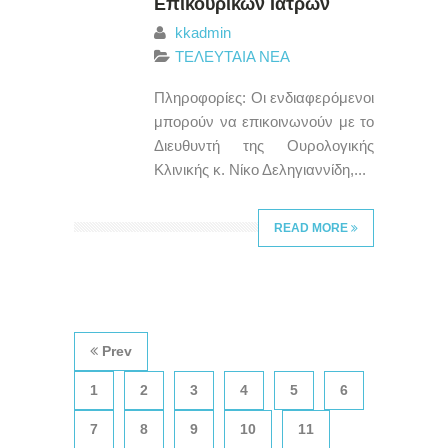
Επικουρικών Ιατρών
kkadmin
ΤΕΛΕΥΤΑΙΑ ΝΕΑ
Πληροφορίες: Οι ενδιαφερόμενοι
μπορούν να επικοινωνούν με το
Διευθυντή της Ουρολογικής
Κλινικής κ. Νίκο Δεληγιαννίδη,...
READ MORE
Prev
1
2
3
4
5
6
7
8
9
10
11