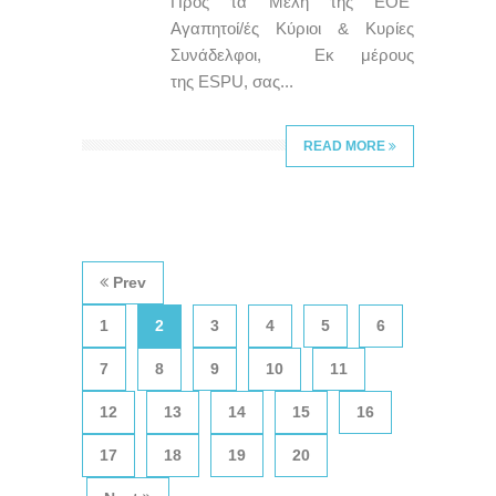
Προς τα Μέλη της ΕΟΕ
Αγαπητοί/ές Κύριοι & Κυρίες
Συνάδελφοι, Εκ μέρους
της ESPU, σας...
READ MORE
Prev
1
2
3
4
5
6
7
8
9
10
11
12
13
14
15
16
17
18
19
20