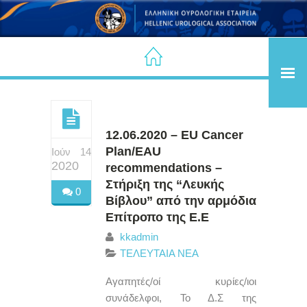
12.06.2020 – EU Cancer
Plan/EAU
Ιούν 14
2020
recommendations –
Στήριξη της “Λευκής
0
Βίβλου” από την αρμόδια
Επίτροπο της Ε.Ε
kkadmin
ΤΕΛΕΥΤΑΙΑ ΝΕΑ
Αγαπητές/οί κυρίες/ιοι
συνάδελφοι, Το Δ.Σ της