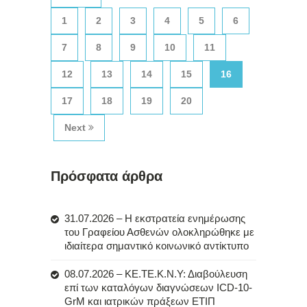
1
2
3
4
5
6
7
8
9
10
11
12
13
14
15
16
17
18
19
20
Next
Πρόσφατα άρθρα
31.07.2026 – Η εκστρατεία ενημέρωσης
του Γραφείου Ασθενών ολοκληρώθηκε με
ιδιαίτερα σημαντικό κοινωνικό αντίκτυπο
08.07.2026 – ΚΕ.ΤΕ.Κ.Ν.Υ: Διαβούλευση
επί των καταλόγων διαγνώσεων ICD-10-
GrM και ιατρικών πράξεων ΕΤΙΠ