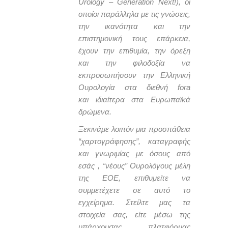
Urology – Generation Next!), oι
οποίοι παράλληλα με τις γνώσεις,
την ικανότητα και την
επιστημονική τους επάρκεια,
έχουν την επιθυμία, την όρεξη
και την φιλοδοξία να
εκπροσωπήσουν την Ελληνική
Ουρολογία στα διεθνή fora
και
ιδιαίτερα στα Ευρωπαϊκά
δρώμενα.
Ξεκινάμε λοιπόν μια προσπάθεια
“χαρτογράφησης”, καταγραφής
και γνωριμίας με όσους από
εσάς , “νέους” Ουρολόγους μέλη
της ΕΟΕ, επιθυμείτε να
συμμετέχετε σε αυτό το
εγχείρημα. Στείλτε μας τα
στοιχεία σας, είτε μέσω της
υπάρχουσας πλατφόρμας