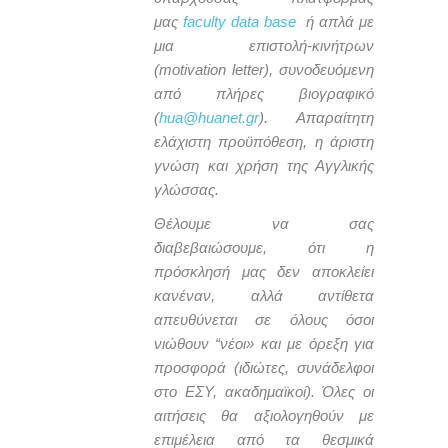
μας
faculty data base
ή απλά με
μια επιστολή-κινήτρων
(motivation letter), συνοδευόμενη
από πλήρες βιογραφικό
(
hua@huanet.gr
). Απαραίτητη
ελάχιστη προϋπόθεση, η άριστη
γνώση και χρήση της Αγγλικής
γλώσσας.
Θέλουμε να σας
διαβεβαιώσουμε, ότι η
πρόσκλησή μας δεν αποκλείει
κανέναν, αλλά αντίθετα
απευθύνεται σε όλους όσοι
νιώθουν “νέοι» και με όρεξη για
προσφορά (ιδιώτες, συνάδελφοι
στο ΕΣΥ, ακαδημαϊκοί). Όλες οι
αιτήσεις θα αξιολογηθούν με
επιμέλεια από τα θεσμικά