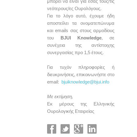
μπορεί να είναι για εσάς τους/τις
νεότερους/ες Ουρολόγους.
Για το λόγο αυτό, έχουμε ήδη
αποστείλει τα ονοματεπώνυμα
και emails σας στους αρμοδίους
του
BJUI Knowledge
, σε
συνέχεια της αντίστοιχης
συνεργασίας προ 1,5 έτους.
Για τυχόν πληροφορίες ή
διευκρινήσεις, επικοινωνήστε στο
email:
bjuiknowledge@bjui.info
Με εκτίμηση,
Εκ μέρους της Ελληνικής
Ουρολογικής Εταιρείας