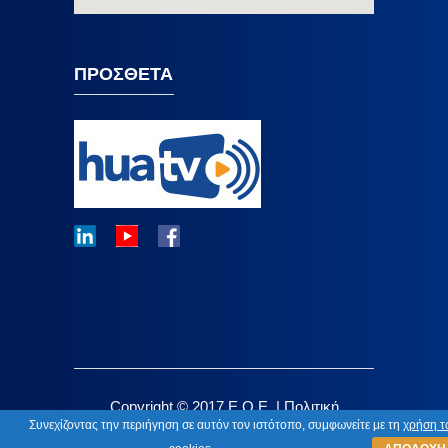
ΠΡΟΣΘΕΤΑ
Copyright © 2017 E.O.E. |
Πολιτική
Συνεχίζοντας την περιήγηση σε αυτόν τον ιστότοπο, συμφωνείτε με τη
χρήση τ
Απορρήτου
|
Design by KK Infotech