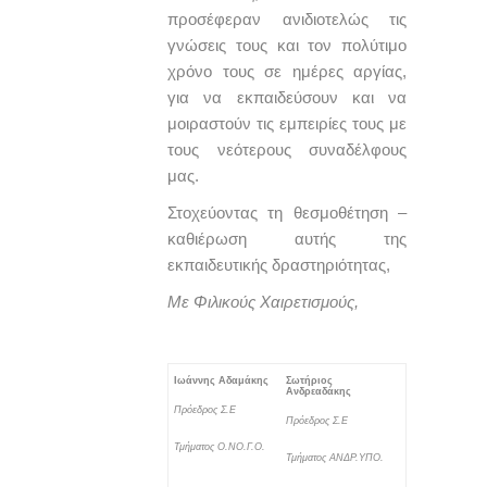
προσέφεραν ανιδιοτελώς τις
γνώσεις τους και τον πολύτιμο
χρόνο τους σε ημέρες αργίας,
για να εκπαιδεύσουν και να
μοιραστούν τις εμπειρίες τους με
τους νεότερους συναδέλφους
μας.
Στοχεύοντας τη θεσμοθέτηση –
καθιέρωση αυτής της
εκπαιδευτικής δραστηριότητας,
Με Φιλικούς Χαιρετισμούς,
Ιωάννης Αδαμάκης
Σωτήριος
Ανδρεαδάκης
Πρόεδρος Σ.Ε
Πρόεδρος Σ.Ε
Τμήματος Ο.ΝΟ.Γ.Ο.
Τμήματος ΑΝΔΡ.ΥΠΟ.