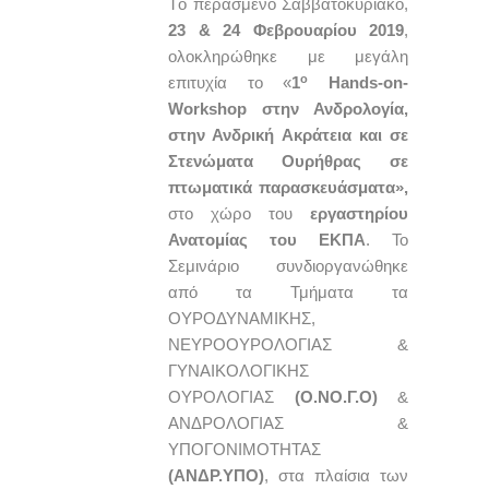
Tο περασμένο Σαββατοκύριακο,
23 & 24 Φεβρουαρίου 2019
,
ολοκληρώθηκε με μεγάλη
ο
επιτυχία το «
1
Hands-
on-
Workshop στην Ανδρολογία,
στην Ανδρική Ακράτεια και σε
Στενώματα Ουρήθρας σε
πτωματικά παρασκευάσματα»,
στο χώρο του
εργαστηρίου
Ανατομίας του ΕΚΠΑ
. Το
Σεμινάριο συνδιοργανώθηκε
από τα Τμήματα τα
ΟΥΡΟΔΥΝΑΜΙΚΗΣ,
ΝΕΥΡΟΟΥΡΟΛΟΓΙΑΣ &
ΓΥΝΑΙΚΟΛΟΓΙΚΗΣ
ΟΥΡΟΛΟΓΙΑΣ
(Ο.ΝΟ.Γ.Ο)
&
ΑΝΔΡΟΛΟΓΙΑΣ &
ΥΠΟΓΟΝΙΜΟΤΗΤΑΣ
(ΑΝΔΡ.ΥΠΟ)
, στα πλαίσια των