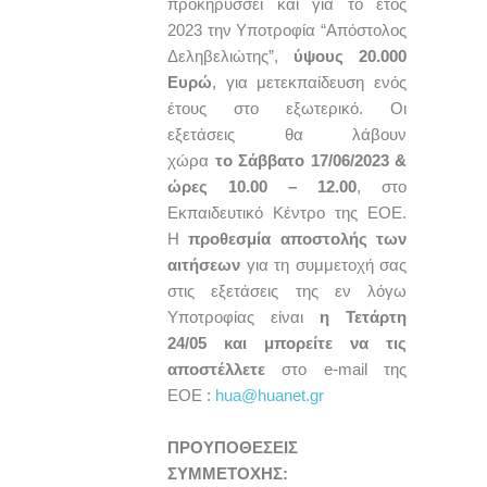
προκηρύσσει και για το έτος
2023 την Υποτροφία “Απόστολος
Δεληβελιώτης”,
ύψους 20.000
Ευρώ
, για μετεκπαίδευση ενός
έτους στο εξωτερικό. Οι
εξετάσεις θα λάβουν
χώρα
το
Σάββατο 17/06/2023 &
ώρες 10.00 – 12.00
, στo
Εκπαιδευτικό Κέντρο της ΕΟΕ.
Η
προθεσμία αποστολής των
αιτήσεων
για τη συμμετοχή σας
στις εξετάσεις της εν λόγω
Υποτροφίας είναι
η Τετάρτη
24/05 και μπορείτε να τις
αποστέλλετε
στο e-mail της
ΕΟΕ :
hua@huanet.gr
ΠΡΟΥΠΟΘΕΣΕΙΣ
ΣΥΜΜΕΤΟΧΗΣ: