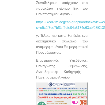
Συναδέλφους υπάρχουν στο
παρακάτω επίσημο link του
Πανεπιστημίου Αιγαίου:
https://kedivim.aegean.gr/epimorfotikaview/
c=e5c2f9de7bf3cf2cfe04a3174c63abf08f013
γ. Τέλος, πιο κάτω θα δείτε ένα
διαφημιστικό φυλλάδιο του
αναμορφωμένου Επιμορφωτικού
Προγράμματος.
Επιστημονικός Υπεύθυνος,
Παναγιώτης Συμεωνίδης,
Αναπληρωτής Καθηγητής –
Πανεπιστήμιο Αιγαίου