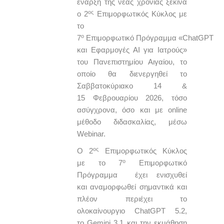
έναρξη της νέας χρονιάς ξεκινά
ος
ο 2
Επιμορφωτικός Κύκλος με
το
ο
7
Επιμορφωτικό Πρόγραμμα «ChatGPT
και Εφαρμογές ΑΙ για Ιατρούς»
του Πανεπιστημίου Αιγαίου, το
οποίο θα διενεργηθεί το
Σαββατοκύριακο 14 &
15 Φεβρουαρίου 2026, τόσο
ασύγχρονα, όσο και με online
μέθοδο διδασκαλίας, μέσω
Webinar.
ος
Ο 2
Επιμορφωτικός Κύκλος
ο
με το 7
Επιμορφωτικό
Πρόγραμμα έχει ενισχυθεί
και αναμορφωθεί σημαντικά και
πλέον περιέχει το
ολοκαίνουργιο ChatGPT 5.2,
το Gemini 3.1 και την εκμάθηση