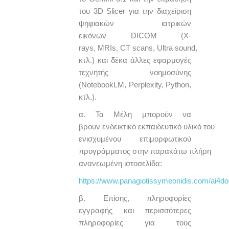
του 3D Slicer για την διαχείριση
ψηφιακών ιατρικών
εικόνων DICOM (X-
rays, MRIs, CT scans, Ultra sound,
κτλ.) και δέκα άλλες εφαρμογές
τεχνητής νοημοσύνης
(NotebookLM, Perplexity, Python,
κτλ.).
α. Τα Μέλη μπορούν να
βρουν ενδεικτικό εκπαιδευτικό υλικό του
ενισχυμένου επιμορφωτικού
προγράμματος στην παρακάτω πλήρη
ανανεωμένη ιστοσελίδα:
https://www.panagiotissymeonidis.com/ai4do
β. Επίσης, πληροφορίες
εγγραφής και περισσότερες
πληροφορίες για τους