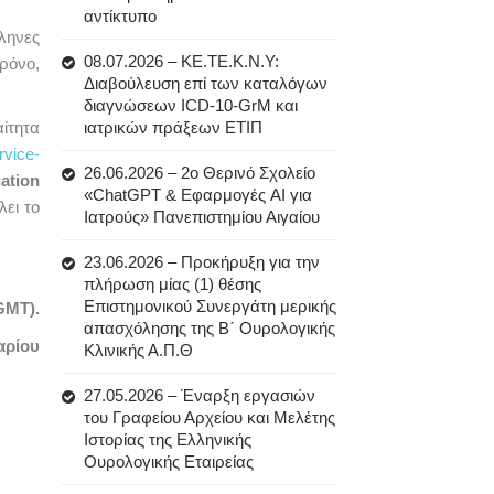
αντίκτυπο
ληνες
08.07.2026 – ΚΕ.ΤΕ.Κ.Ν.Υ:
ρόνο,
Διαβούλευση επί των καταλόγων
διαγνώσεων ICD-10-GrM και
ίτητα
ιατρικών πράξεων ΕΤΙΠ
rvice-
26.06.2026 – 2ο Θερινό Σχολείο
ation
«ChatGPT & Εφαρμογές AI για
λει το
Ιατρούς» Πανεπιστημίου Αιγαίου
23.06.2026 – Προκήρυξη για την
πλήρωση μίας (1) θέσης
Επιστημονικού Συνεργάτη μερικής
GMT).
απασχόλησης της Β΄ Ουρολογικής
αρίου
Κλινικής Α.Π.Θ
27.05.2026 – Έναρξη εργασιών
του Γραφείου Αρχείου και Μελέτης
Ιστορίας της Ελληνικής
Ουρολογικής Εταιρείας