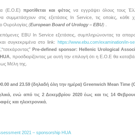
ία (Ε.Ο.Ε)
προτίθεται και φέτος
να εγγράψει όλους τους Έλ
α συμμετάσχουν στις εξετάσεις In Service, τις οποίες, κάθε χ
ιο Ουρολογίας
(
European Board of Urology – EBU
)
.
 επόμενες EBU In Service εξετάσεις, συμπληρώνοντας τα απαρα
και συγκεκριμένα στο link:
https://www.ebu.com/examination/in-se
/
,“τσεκάροντας”
Pre-defined sponsor: Hellenic Urological Associ
&HUA
, προσδιορίζοντας με αυτή την επιλογή ότι η Ε.Ο.Ε θα καταβά
 ως Μέλη της.
 00.00 and 23.59 (δηλαδή όλη την ημέρα) Greenwich Mean Time (
γλικά, ενώ από τις 2 Δεκεμβρίου 2020 έως και τις 14 Φεβρου
ραφές και ηλεκτρονικά.
Assessment 2021 – sponsorship HUA