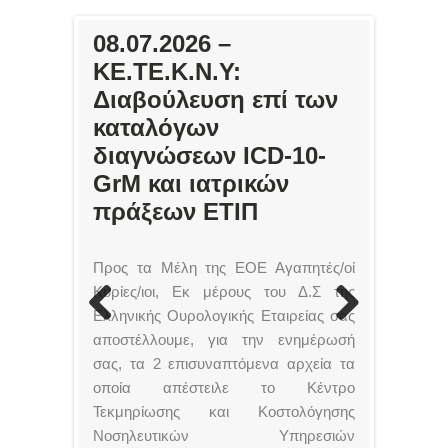
31.07.2026 – Η
08.07.2026 –
26.06.2026 – 2ο Θερινό
εκστρατεία
ΚΕ.ΤΕ.Κ.Ν.Υ:
Σχολείο «ChatGPT &
ενημέρωσης του
Διαβούλευση επί των
Εφαρμογές AI για
Γραφείου Ασθενών
καταλόγων
Ιατρούς»
ολοκληρώθηκε με
διαγνώσεων ICD-10-
Πανεπιστημίου
ιδιαίτερα σημαντικό
GrM και ιατρικών
Αιγαίου
κοινωνικό αντίκτυπο
πράξεων ΕΤΙΠ
Προς τα Μέλη της ΕΟΕ Αγαπητές/οί
Κυρίες/ιοι, Εκ μέρους του Δ.Σ της
Ελληνικής Ουρολογικής Εταιρείας σας
Previous
Next
αποστέλλουμε, για την ενημέρωσή
σας, τα 2 επισυναπτόμενα αρχεία τα
οποία απέστειλε το Κέντρο
Τεκμηρίωσης και Κοστολόγησης
Νοσηλευτικών Υπηρεσιών